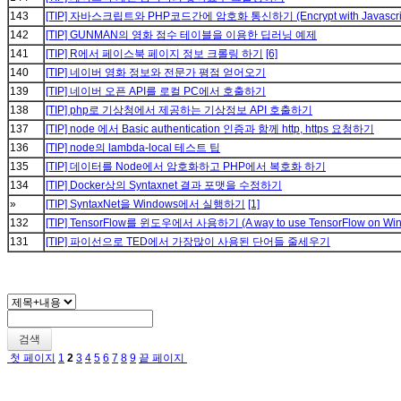
143
[TIP] 자바스크립트와 PHP코드간에 암호화 통신하기 (Encrypt with Javascript, 
142
[TIP] GUNMAN의 영화 점수 테이블을 이용한 딥러닝 예제
141
[TIP] R에서 페이스북 페이지 정보 크롤링 하기
[6]
140
[TIP] 네이버 영화 정보와 전문가 평점 얻어오기
139
[TIP] 네이버 오픈 API를 로컬 PC에서 호출하기
138
[TIP] php로 기상청에서 제공하는 기상정보 API 호출하기
137
[TIP] node 에서 Basic authentication 인증과 함께 http, https 요청하기
136
[TIP] node의 lambda-local 테스트 팁
135
[TIP] 데이터를 Node에서 암호화하고 PHP에서 복호화 하기
134
[TIP] Docker상의 Syntaxnet 결과 포맷을 수정하기
»
[TIP] SyntaxNet을 Windows에서 실행하기
[1]
132
[TIP] TensorFlow를 윈도우에서 사용하기 (A way to use TensorFlow on Wi
131
[TIP] 파이선으로 TED에서 가장많이 사용된 단어들 줄세우기
검색
첫 페이지
1
2
3
4
5
6
7
8
9
끝 페이지