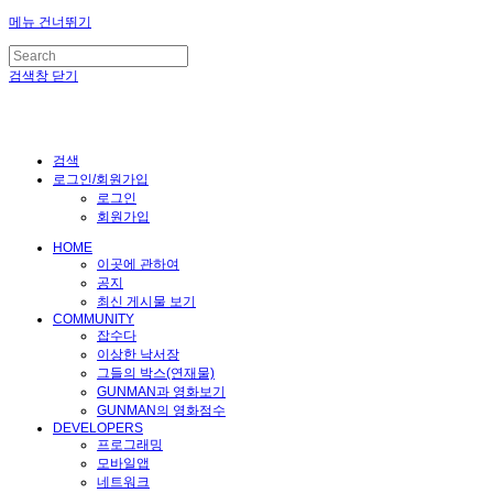
메뉴 건너뛰기
검색창 닫기
검색
로그인/회원가입
로그인
회원가입
HOME
이곳에 관하여
공지
최신 게시물 보기
COMMUNITY
잡수다
이상한 낙서장
그들의 박스(연재물)
GUNMAN과 영화보기
GUNMAN의 영화점수
DEVELOPERS
프로그래밍
모바일앱
네트워크