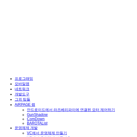
프로그래밍
모바일앱
네트워크
개발도구
그외 팁들
AiRPAGE 랩
안드로이드에서 라즈베리파이에 연결된 모터 제어하기
GunShadow
ComDown
BAROTAList
운영체제 개발
VC에서 운영체제 만들기