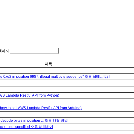
페이지
제목
 0xe2 in position 6987: illegal multibyte sequence" 오류 날때...
[52]
Lambda Restful API from Python)
 call AWS Lambda Restful API from Arduino)
t decode bytes in position ... 오류 해결 방법
espace is not specified 오류 해결하기