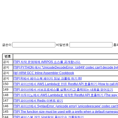
글쓴이
비밀번호
홈
번호
공지
[TIP] 자작 운영체제 AiRPOS 소스를 공개합니다.
공지
[TIP] PYTHON 에서 "UnicodeDecodeError: 'cp949' codec can't decode byte
공지
[펌] ARM GCC Inline Assembler Cookbook
공지
[TIP] R에서 페이스북 페이지 정보 크롤링 하기
[6]
150
[TIP] 파이선에서 AWS Lambda로 만든 Restful API 호출하기 (How to call AWS 
149
[TIP] 파이선에서 서브프로세스를 실행시키고 출력되는 내용을 얻어오기
148
[TIP] 아두이노에서 AWS Lambda로 제작한 Restful API 호출하기 (The way how to
147
[TIP] 파이선에서 Redis 이벤트 받기
146
[TIP] 파이선에서 SyntaxError: (unicode error) 'unicodeescape' codec can'
145
[TIP] The function size must be used with a prefix when a default nam
144
[TIP] 페이스북 개인 담벼락의 좋아요수 크롤링하기