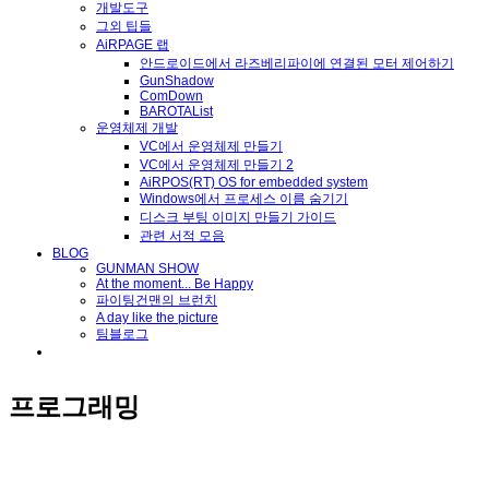
개발도구
그외 팁들
AiRPAGE 랩
안드로이드에서 라즈베리파이에 연결된 모터 제어하기
GunShadow
ComDown
BAROTAList
운영체제 개발
VC에서 운영체제 만들기
VC에서 운영체제 만들기 2
AiRPOS(RT) OS for embedded system
Windows에서 프로세스 이름 숨기기
디스크 부팅 이미지 만들기 가이드
관련 서적 모음
BLOG
GUNMAN SHOW
At the moment... Be Happy
파이팅건맨의 브런치
A day like the picture
팀블로그
프로그래밍