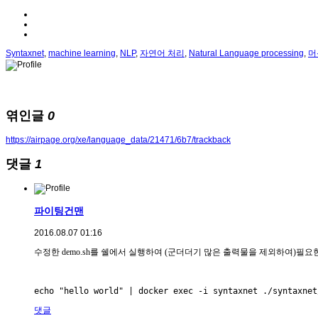
Syntaxnet
,
machine learning
,
NLP
,
자연어 처리
,
Natural Language processing
,
머
엮인글
0
https://airpage.org/xe/language_data/21471/6b7/trackback
댓글
1
파이팅건맨
2016.08.07 01:16
수정한 demo.sh를 쉘에서 실행하여 (군더더기 많은 출력물을 제외하여)필
echo "hello world" | docker exec -i syntaxnet ./syntaxnet
댓글