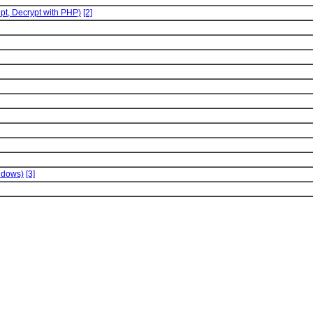
Decrypt with PHP)
[2]
ndows)
[3]