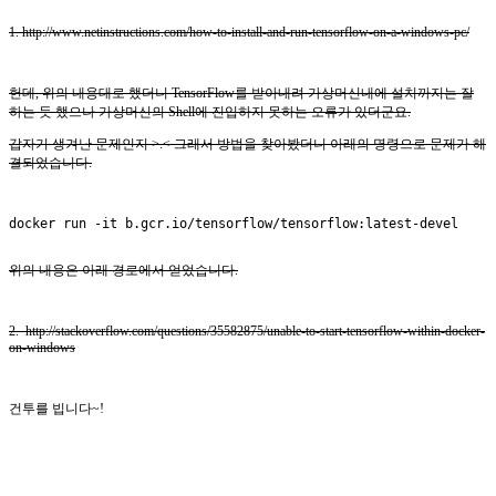
1. http://www.netinstructions.com/how-to-install-and-run-tensorflow-on-a-windows-pc/
헌데, 위의 내용대로 했더니 TensorFlow를 받아내려 가상머신내에 설치까지는 잘
하는 듯 했으나 가상머신의 Shell에 진입하지 못하는 오류가 있더군요.
갑자기 생겨난 문제인지 >.< 그래서 방법을 찾아봤더니 아래의 명령으로 문제가 해
결되었습니다.
docker run -it b.gcr.io/tensorflow/tensorflow:latest-devel
위의 내용은 아래 경로에서 얻었습니다.
2. http://stackoverflow.com/questions/35582875/unable-to-start-tensorflow-within-docker-
on-windows
건투를 빕니다~!