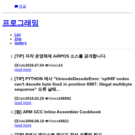
댓글
프로그래밍
List
Zine
Gallery
[TIP] 자작 운영체제 AiRPOS 소스를 공개합니다.
Date
2026.07.04
Views
14
read more
[TIP] PYTHON 에서 "UnicodeDecodeError: 'cp949' codec
can't decode byte 0xe2 in position 6987: illegal multibyte
sequence" 오류 날때...
Date
2016.02.20
Views
246992
read more
[펌] ARM GCC Inline Assembler Cookbook
Date
2006.08.18
Views
44921
read more
[TIP] R에서 페이스북 페이지 정보 크롤링 하기