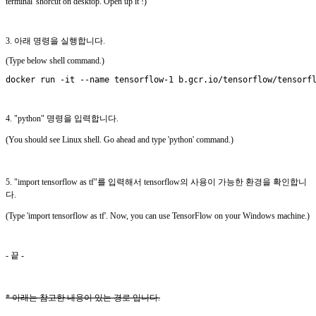
terminal' shorcut on desktop. Open up it !)
3. 아래 명령을 실행합니다.
(Type below shell command.)
docker run -it --name tensorflow-1 b.gcr.io/tensorflow/tensorf
4. "python" 명령을 입력합니다.
(You should see Linux shell. Go ahead and type 'python' command.)
5. "import tensorflow as tf"를 입력해서 tensorflow의 사용이 가능한 환경을 확인합니
다.
(Type 'import tensorflow as tf'. Now, you can use TensorFlow on your Windows machine.)
- 끝 -
* 아래는 참고한 내용이 있는 경로 입니다.