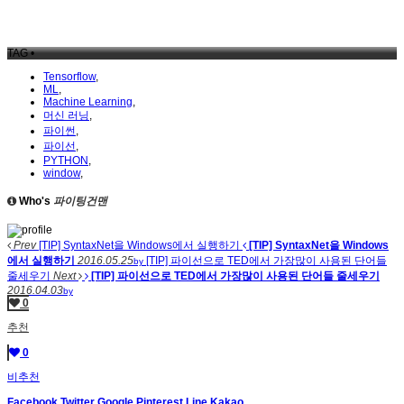
TAG •
Tensorflow
,
ML
,
Machine Learning
,
머신 러닝
,
파이썬
,
파이선
,
PYTHON
,
window
,
Who's
파이팅건맨
Prev
[TIP] SyntaxNet을 Windows에서 실행하기
[TIP] SyntaxNet을 Windows
에서 실행하기
2016.05.25
[TIP] 파이선으로 TED에서 가장많이 사용된 단어들
by
줄세우기
Next
[TIP] 파이선으로 TED에서 가장많이 사용된 단어들 줄세우기
2016.04.03
by
0
추천
0
비추천
Facebook
Twitter
Google
Pinterest
Line
Kakao