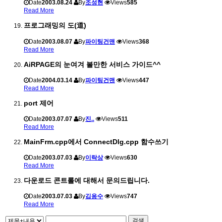
Date
2003.08.24
By
조성현
Views
585
Read More
프로그래밍의 도(道)
Date
2003.08.07
By
파이팅건맨
Views
368
Read More
AiRPAGE의 눈여겨 볼만한 서비스 가이드^^
Date
2004.03.14
By
파이팅건맨
Views
447
Read More
port 제어
Date
2003.07.07
By
진..
Views
511
Read More
MainFrm.cpp에서 ConnectDlg.cpp 함수쓰기
Date
2003.07.03
By
이락상
Views
630
Read More
다운로드 콘트롤에 대해서 문의드립니다.
Date
2003.07.03
By
김응수
Views
747
Read More
검색