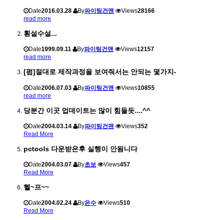
Date
2016.03.28
By
파이팅건맨
Views
28166
read more
횡설수설...
Date
1999.09.11
By
파이팅건맨
Views
12157
read more
[펌]절대로 제작과정을 보여줘서는 안되는 몇가지-
Date
2006.07.03
By
파이팅건맨
Views
10855
read more
당분간 이곳 업데이트는 많이 힘들듯....^^
Date
2004.03.14
By
파이팅건맨
Views
352
Read More
pctools 다운받은후 실행이 안됨니다
Date
2004.03.07
By
초보
Views
457
Read More
헬~프~~
Date
2004.02.24
By
은수
Views
510
Read More