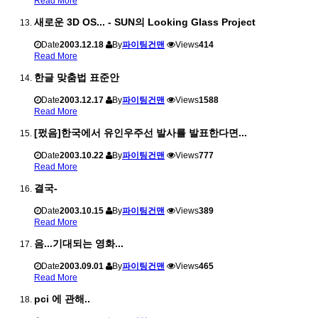
Read More
새로운 3D OS... - SUN의 Looking Glass Project
Date
2003.12.18
By
파이팅건맨
Views
414
Read More
한글 맞춤법 표준안
Date
2003.12.17
By
파이팅건맨
Views
1588
Read More
[펐음]한국에서 유인우주선 발사를 발표한다면...
Date
2003.10.22
By
파이팅건맨
Views
777
Read More
결국-
Date
2003.10.15
By
파이팅건맨
Views
389
Read More
음...기대되는 영화...
Date
2003.09.01
By
파이팅건맨
Views
465
Read More
pci 에 관해..