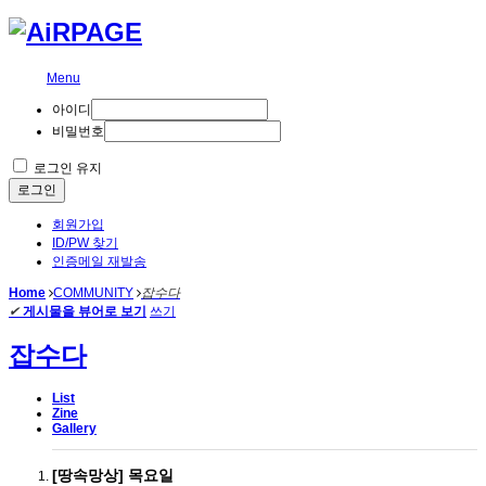
Menu
아이디
비밀번호
로그인 유지
로그인
회원가입
ID/PW 찾기
인증메일 재발송
Home
COMMUNITY
잡수다
✔
게시물을 뷰어로 보기
쓰기
잡수다
List
Zine
Gallery
[땅속망상] 목요일