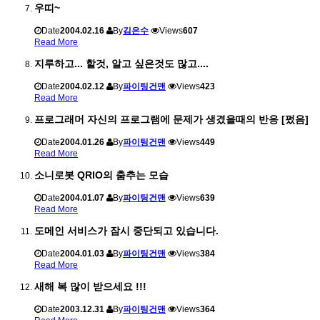
우띠~
Date
2004.02.16
By
김은수
Views
607
Read More
지루하고... 할것, 알고 싶은것도 많고....
Date
2004.02.12
By
파이팅건맨
Views
423
Read More
프로그래머 자신의 프로그램에 문제가 생겼을때의 반응 [펐음]
Date
2004.01.26
By
파이팅건맨
Views
449
Read More
소니로봇 QRIO의 춤추는 모습
Date
2004.01.07
By
파이팅건맨
Views
639
Read More
도메인 서비스가 잠시 중단되고 있습니다.
Date
2004.01.03
By
파이팅건맨
Views
384
Read More
새해 복 많이 받으세요 !!!
Date
2003.12.31
By
파이팅건맨
Views
364