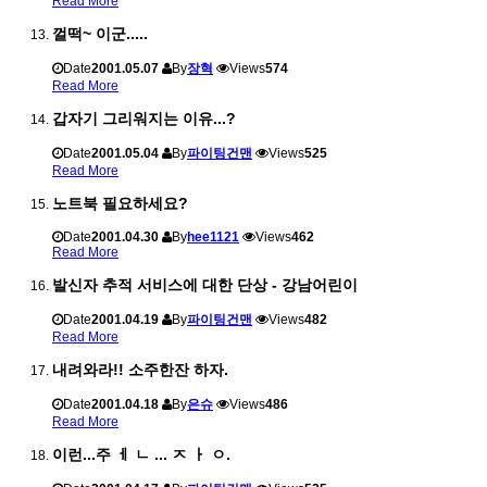
Read More
껄떡~ 이군.....
Date
2001.05.07
By
장혁
Views
574
Read More
갑자기 그리워지는 이유...?
Date
2001.05.04
By
파이팅건맨
Views
525
Read More
노트북 필요하세요?
Date
2001.04.30
By
hee1121
Views
462
Read More
발신자 추적 서비스에 대한 단상 - 강남어린이
Date
2001.04.19
By
파이팅건맨
Views
482
Read More
내려와라!! 소주한잔 하자.
Date
2001.04.18
By
은슈
Views
486
Read More
이런...주 ㅔ ㄴ ... ㅈ ㅏ ㅇ.