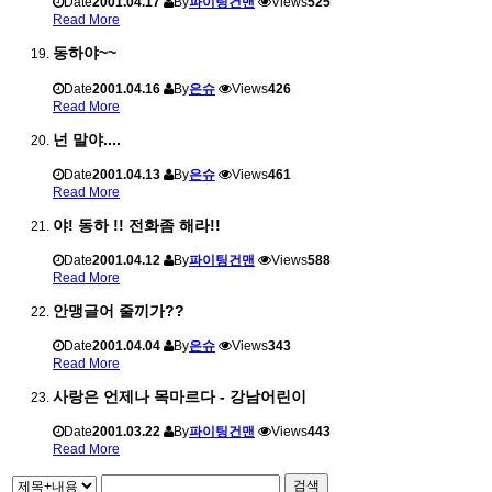
Date
2001.04.17
By
파이팅건맨
Views
525
Read More
동하야~~
Date
2001.04.16
By
은슈
Views
426
Read More
넌 말야....
Date
2001.04.13
By
은슈
Views
461
Read More
야! 동하 !! 전화좀 해라!!
Date
2001.04.12
By
파이팅건맨
Views
588
Read More
안맹글어 줄끼가??
Date
2001.04.04
By
은슈
Views
343
Read More
사랑은 언제나 목마르다 - 강남어린이
Date
2001.03.22
By
파이팅건맨
Views
443
Read More
검색