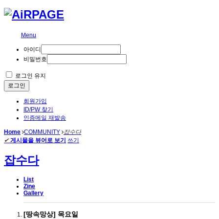
Menu
아이디
비밀번호
로그인 유지
로그인
회원가입
ID/PW 찾기
인증메일 재발송
Home
COMMUNITY
잡수다
✔
게시물을 뷰어로 보기
쓰기
잡수다
List
Zine
Gallery
[땅속망상] 목요일