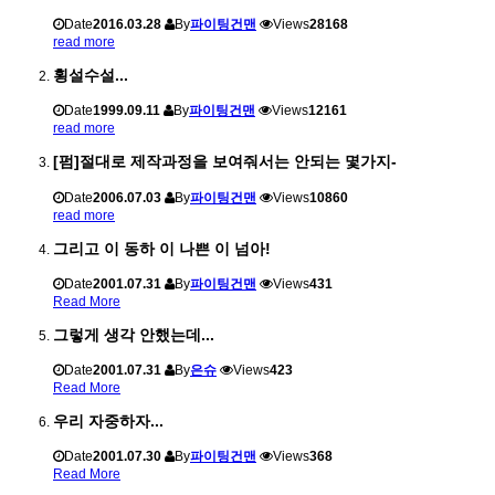
Date
2016.03.28
By
파이팅건맨
Views
28168
read more
횡설수설...
Date
1999.09.11
By
파이팅건맨
Views
12161
read more
[펌]절대로 제작과정을 보여줘서는 안되는 몇가지-
Date
2006.07.03
By
파이팅건맨
Views
10860
read more
그리고 이 동하 이 나쁜 이 넘아!
Date
2001.07.31
By
파이팅건맨
Views
431
Read More
그렇게 생각 안했는데...
Date
2001.07.31
By
은슈
Views
423
Read More
우리 자중하자...
Date
2001.07.30
By
파이팅건맨
Views
368
Read More