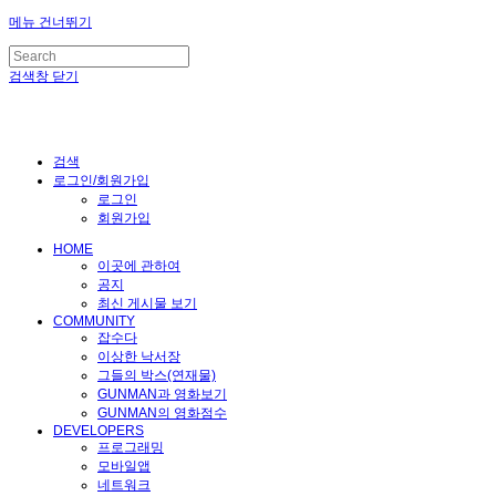
메뉴 건너뛰기
검색창 닫기
검색
로그인/회원가입
로그인
회원가입
HOME
이곳에 관하여
공지
최신 게시물 보기
COMMUNITY
잡수다
이상한 낙서장
그들의 박스(연재물)
GUNMAN과 영화보기
GUNMAN의 영화점수
DEVELOPERS
프로그래밍
모바일앱
네트워크