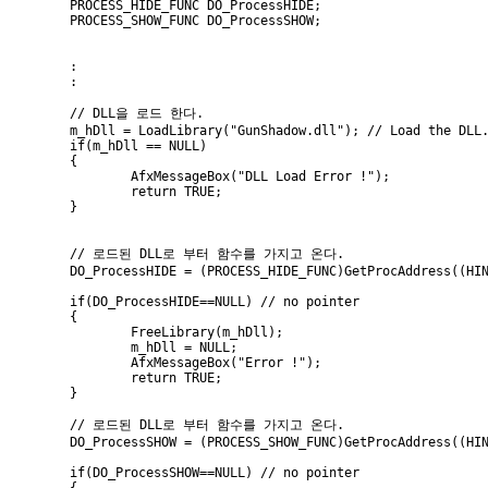
        PROCESS_HIDE_FUNC DO_ProcessHIDE;

        PROCESS_SHOW_FUNC DO_ProcessSHOW;

        :

        :

        // DLL을 로드 한다.

        m_hDll = LoadLibrary("GunShadow.dll"); // Load the DLL.
        if(m_hDll == NULL)

        {

                AfxMessageBox("DLL Load Error !");      

                return TRUE;

        }

        // 로드된 DLL로 부터 함수를 가지고 온다.

        DO_ProcessHIDE = (PROCESS_HIDE_FUNC)GetProcAddress((HIN
        if(DO_ProcessHIDE==NULL) // no pointer

        {

                FreeLibrary(m_hDll);

                m_hDll = NULL;

                AfxMessageBox("Error !"); 

                return TRUE;

        }

        // 로드된 DLL로 부터 함수를 가지고 온다.

        DO_ProcessSHOW = (PROCESS_SHOW_FUNC)GetProcAddress((HIN
        if(DO_ProcessSHOW==NULL) // no pointer

        {
