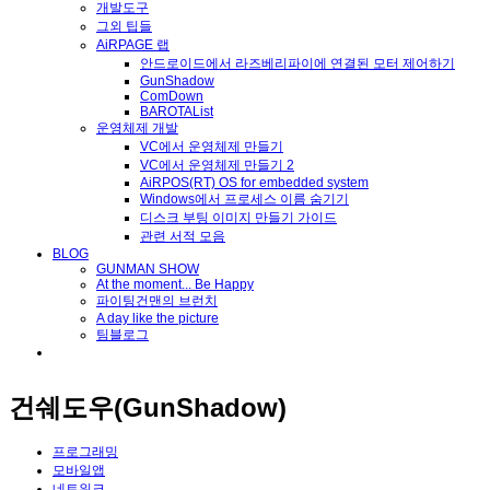
개발도구
그외 팁들
AiRPAGE 랩
안드로이드에서 라즈베리파이에 연결된 모터 제어하기
GunShadow
ComDown
BAROTAList
운영체제 개발
VC에서 운영체제 만들기
VC에서 운영체제 만들기 2
AiRPOS(RT) OS for embedded system
Windows에서 프로세스 이름 숨기기
디스크 부팅 이미지 만들기 가이드
관련 서적 모음
BLOG
GUNMAN SHOW
At the moment... Be Happy
파이팅건맨의 브런치
A day like the picture
팀블로그
건쉐도우(GunShadow)
프로그래밍
모바일앱
네트워크