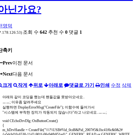
아닌가요?
전영덕
조회 수
642
추천 수
0
댓글
1
*.178.126.53)
단축키
Prev
이전 문서
Next
다음 문서
크게
작게
위로
아래로
댓글로 가기
인쇄
수정
삭제
아래와 같이 코딩을 했는데 핸들값을 못받아오네요..
ㅡㅡ; 이유좀 알려주세요
실행하면 DisplayErrorMsg("CreateFile"); 이함수에 들어가서
"시스템에 부착한 장치가 작동되지 않습니다"라고 나오네요..ㅡㅡ;
void CEchoDrvDlg::OnButtonCreate()
{
m_hDrvHandle = CreateFile("\\\\?\\USB#Vid_0cd8&Pid_2007#5&1bc41f6c&0&2#
{a5dcbf10-6530-11d2-901f-00c04fb951ed}", GENERIC_READ or GENERIC_WRITE,