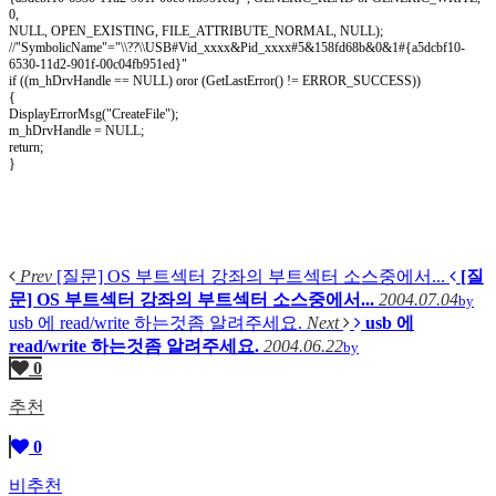
0,
NULL, OPEN_EXISTING, FILE_ATTRIBUTE_NORMAL, NULL);
//"SymbolicName"="\\??\\USB#Vid_xxxx&Pid_xxxx#5&158fd68b&0&1#{a5dcbf10-
6530-11d2-901f-00c04fb951ed}"
if ((m_hDrvHandle == NULL) oror (GetLastError() != ERROR_SUCCESS))
{
DisplayErrorMsg("CreateFile");
m_hDrvHandle = NULL;
return;
}
Prev
[질문] OS 부트섹터 강좌의 부트섹터 소스중에서...
[질
문] OS 부트섹터 강좌의 부트섹터 소스중에서...
2004.07.04
by
usb 에 read/write 하는것좀 알려주세요.
Next
usb 에
read/write 하는것좀 알려주세요.
2004.06.22
by
0
추천
0
비추천