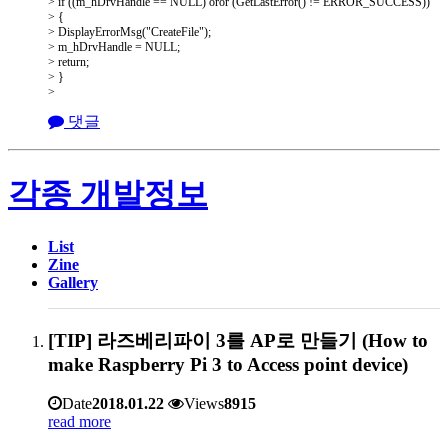
> if ((m_hDrvHandle == NULL) oror (GetLastError() != ERROR_SUCCESS))
> {
> DisplayErrorMsg("CreateFile");
> m_hDrvHandle = NULL;
> return;
> }
>
댓글
각종 개발정보
List
Zine
Gallery
[TIP] 라즈베리파이 3를 AP로 만들기 (How to
make Raspberry Pi 3 to Access point device)
Date
2018.01.22
Views
8915
read more