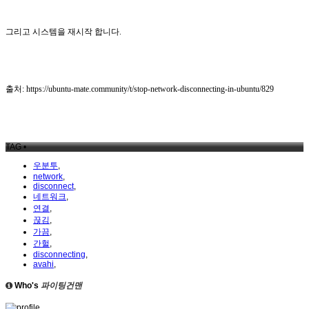
그리고 시스템을 재시작 합니다.
출처: https://ubuntu-mate.community/t/stop-network-disconnecting-in-ubuntu/829
TAG •
우분투
,
network
,
disconnect
,
네트워크
,
연결
,
끊김
,
가끔
,
간헐
,
disconnecting
,
avahi
,
Who's
파이팅건맨