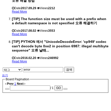
오류 해결 방법
Date
2017.09.29
Views
2212
Read More
[TIP] The function size must be used with a prefix when
a default namespace is not specified 오류 해결하기
Date
2017.08.02
Views
3553
Read More
[TIP] PYTHON 에서 "UnicodeDecodeError: 'cp949' codec
can't decode byte 0xe2 in position 6987: illegal multibyte
sequence" 오류 날때...
Date
2016.02.20
Views
246992
Read More
검색
쓰기
Board Pagination
Prev
1
Next
/ 1
GO