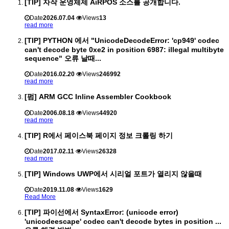
[TIP] 자작 운영체제 AiRPOS 소스를 공개합니다.
Date
2026.07.04
Views
13
read more
[TIP] PYTHON 에서 "UnicodeDecodeError: 'cp949' codec
can't decode byte 0xe2 in position 6987: illegal multibyte
sequence" 오류 날때...
Date
2016.02.20
Views
246992
read more
[펌] ARM GCC Inline Assembler Cookbook
Date
2006.08.18
Views
44920
read more
[TIP] R에서 페이스북 페이지 정보 크롤링 하기
Date
2017.02.11
Views
26328
read more
[TIP] Windows UWP에서 시리얼 포트가 열리지 않을때
Date
2019.11.08
Views
1629
Read More
[TIP] 파이선에서 SyntaxError: (unicode error)
'unicodeescape' codec can't decode bytes in position ...