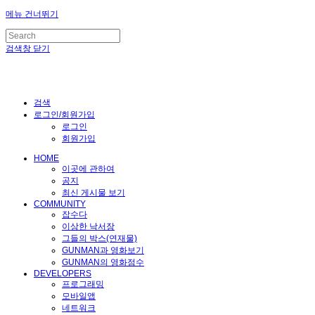
메뉴 건너뛰기
검색창 닫기
검색
로그인/회원가입
로그인
회원가입
HOME
이곳에 관하여
공지
최신 게시물 보기
COMMUNITY
잡수다
이상한 낙서장
그들의 박스(연재물)
GUNMAN과 영화보기
GUNMAN의 영화점수
DEVELOPERS
프로그래밍
모바일앱
네트워크