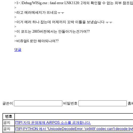
>1>.\Debug/WISig.exe : fatal error LNK1120: 2개의 확인할 수 없는 외부 참
>
>라고 에러메세지가 뜨네요ㅜㅜ
>
>이거 에러 하나 잡는데 어제까지 꼬박 이틀을 보냈습니다 ㅜㅜ
>
>이 코드는 2005버전에서는 안돌아가는건가여??
>
>비쥬얼6 로만 해야되나여??
댓글
글쓴이
비밀번호
홈
번호
공지
[TIP] 자작 운영체제 AiRPOS 소스를 공개합니다.
공지
[TIP] PYTHON 에서 "UnicodeDecodeError: 'cp949' codec can't decode byte