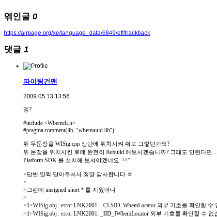
엮인글
0
https://airpage.org/xe/language_data/6849/eff/trackback
댓글
1
파이팅건맨
2009.05.13 13:56
엥?
#include <Wbemcli.h>
#pragma comment(lib, "wbemuuid.lib")
위 두문장을 WISig.cpp 상단에 위치시켜 줘도 그렇던가요?
위 문장을 위치시킨 후에 완전히 Rebuild 해보시겠습니까? 그래도 안된다면...
Platform SDK 를 설치해 보셔야겠네요..^^''
>답변 일찍 달아주셔서 정말 감사합니다 ㅎ
>
>그런데 unsigned short * 를 지웠더니
>
>1>WISig.obj : error LNK2001: _CLSID_WbemLocator 외부 기호를 확인할
>1>WISig.obj : error LNK2001: _IID_IWbemLocator 외부 기호를 확인할 수