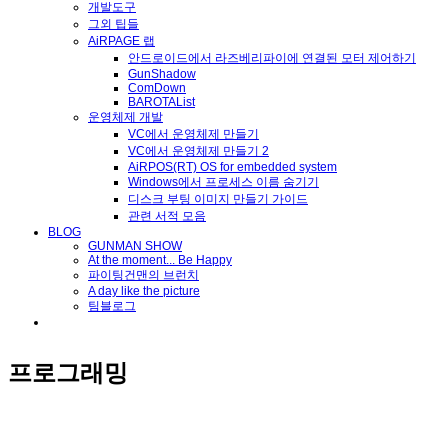
개발도구
그외 팁들
AiRPAGE 랩
안드로이드에서 라즈베리파이에 연결된 모터 제어하기
GunShadow
ComDown
BAROTAList
운영체제 개발
VC에서 운영체제 만들기
VC에서 운영체제 만들기 2
AiRPOS(RT) OS for embedded system
Windows에서 프로세스 이름 숨기기
디스크 부팅 이미지 만들기 가이드
관련 서적 모음
BLOG
GUNMAN SHOW
At the moment... Be Happy
파이팅건맨의 브런치
A day like the picture
팀블로그
프로그래밍