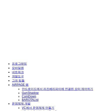
프로그래밍
모바일앱
네트워크
개발도구
그외 팁들
AiRPAGE 랩
안드로이드에서 라즈베리파이에 연결된 모터 제어하기
GunShadow
ComDown
BAROTAList
운영체제 개발
VC에서 운영체제 만들기