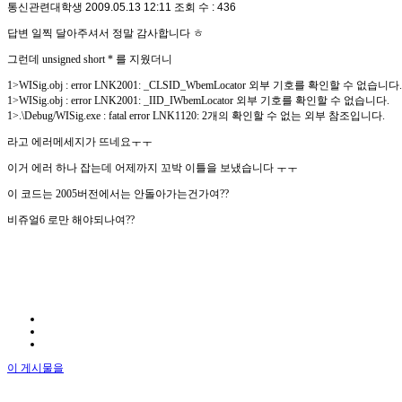
통신관련대학생
2009.05.13 12:11
조회 수 : 436
답변 일찍 달아주셔서 정말 감사합니다 ㅎ
그런데 unsigned short * 를 지웠더니
1>WISig.obj : error LNK2001: _CLSID_WbemLocator 외부 기호를 확인할 수 없습니다.
1>WISig.obj : error LNK2001: _IID_IWbemLocator 외부 기호를 확인할 수 없습니다.
1>.\Debug/WISig.exe : fatal error LNK1120: 2개의 확인할 수 없는 외부 참조입니다.
라고 에러메세지가 뜨네요ㅜㅜ
이거 에러 하나 잡는데 어제까지 꼬박 이틀을 보냈습니다 ㅜㅜ
이 코드는 2005버전에서는 안돌아가는건가여??
비쥬얼6 로만 해야되나여??
이 게시물을