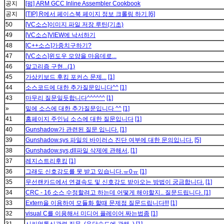
공지
[펌] ARM GCC Inline Assembler Cookbook
공지
[TIP] R에서 페이스북 페이지 정보 크롤링 하기
[6]
50
[VC소스]이미지 파일 저장 루틴(기초)
49
[VC소스]VIEW에 낙서하기
48
[C++소스]가중치구하기?
47
[VC소스]윈도우 모양을 마음데로...
46
알고리즘 구현...(1)
45
가상키보드 후킹 포커스 문제...
[1]
44
소스코드에 대한 추가질문입니다^^
[1]
43
마무리 질문일듯합니다^^^^^^
[1]
»
밑에 소스에 대한 추가질문입니다 ^^
[1]
41
홈페이지 주인님 소스에 대한 질문입니다
[1]
40
Gunshadow가 관련된 질문 입니다.
[1]
39
Gunshadow.sys 파일의 바이러스 진단 여부에 대한 문의입니다.
[5]
38
Gunshadow.sys,dll파일 삭제에 관해서,
[1]
37
레지스트리후킹
[1]
36
그래도 신호강도를 못 받고 있습니다.ㅠ0ㅠ
[1]
35
무선랜카드에서 연결속도 및 신호강도 받아오는 방법이 궁금합니다.
[1]
34
CRC - 16 소스 수정할려고 하는데 어떻게 해야할지.. 질문드립니다.
[1]
33
Extern을 이용하여 모듈화 할때 문제점 질문드립니다!!!
[1]
32
visual C를 이용해서 미디어 플레이어 짜는법좀
[1]