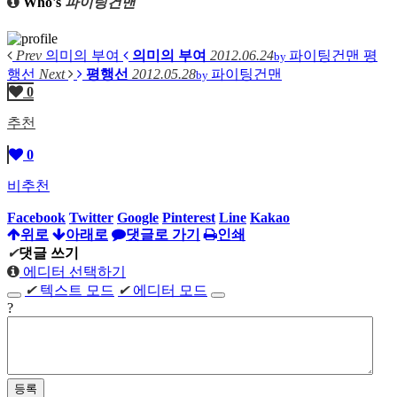
Who's
파이팅건맨
Prev
의미의 부여
의미의 부여
2012.06.24
파이팅건맨
평
by
행선
Next
평행선
2012.05.28
파이팅건맨
by
0
추천
0
비추천
Facebook
Twitter
Google
Pinterest
Line
Kakao
위로
아래로
댓글로 가기
인쇄
✔
댓글 쓰기
에디터 선택하기
✔
텍스트 모드
✔
에디터 모드
?