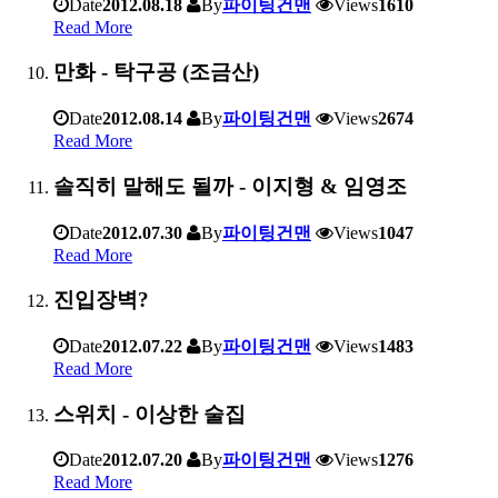
Date
2012.08.18
By
파이팅건맨
Views
1610
Read More
만화 - 탁구공 (조금산)
Date
2012.08.14
By
파이팅건맨
Views
2674
Read More
솔직히 말해도 될까 - 이지형 & 임영조
Date
2012.07.30
By
파이팅건맨
Views
1047
Read More
진입장벽?
Date
2012.07.22
By
파이팅건맨
Views
1483
Read More
스위치 - 이상한 술집
Date
2012.07.20
By
파이팅건맨
Views
1276
Read More