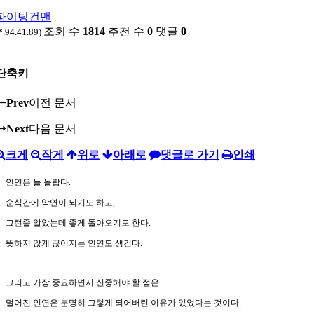
파이팅건맨
조회 수
1814
추천 수
0
댓글
0
*.94.41.89)
단축키
Prev
이전 문서
Next
다음 문서
크게
작게
위로
아래로
댓글로 가기
인쇄
인연은 늘 놀랍다.
순식간에 악연이 되기도 하고,
그런줄 알았는데 좋게 돌아오기도 한다.
뜻하지 않게 끊어지는 인연도 생긴다.
그리고 가장 중요하면서 신중해야 할 점은...
멀어진 인연은 분명히 그렇게 되어버린 이유가 있었다는 것이다.