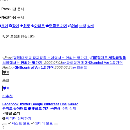
Prev
이전 문서
Next
다음 문서
크게
작게
위로
아래로
댓글로 가기
인쇄
수정
삭제
많은 도움되었습니다.
Prev
[펌]절대로 제작과정을 보여줘서는 안되는 몇가지-
[펌]절대로 제작과정을
보여줘서는 안되는 몇가지-
2006.07.03
파이팅건맨
GNScontrol Ver 1.3 관련
by
Next
GNScontrol Ver 1.3 관련
2006.06.24
정해욱
by
0
추천
0
비추천
Facebook
Twitter
Google
Pinterest
Line
Kakao
위로
아래로
댓글로 가기
인쇄
수정
삭제
✔
댓글 쓰기
에디터 선택하기
✔
텍스트 모드
✔
에디터 모드
?