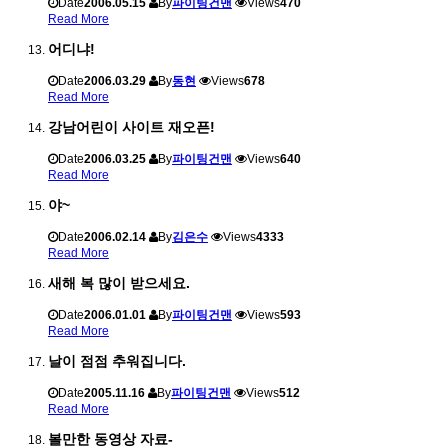
Date
2006.05.15
By
파이팅건맨
Views
470
Read More
어디냐!
Date
2006.03.29
By
동현
Views
678
Read More
강남어린이 사이트 재오픈!
Date
2006.03.25
By
파이팅건맨
Views
640
Read More
야~
Date
2006.02.14
By
김은수
Views
4333
Read More
새해 복 많이 받으세요.
Date
2006.01.01
By
파이팅건맨
Views
593
Read More
날이 점점 추워집니다.
Date
2005.11.16
By
파이팅건맨
Views
512
Read More
볼만한 동영상 자료-