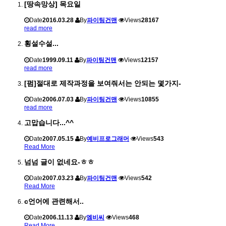
[땅속망상] 목요일
Date
2016.03.28
By
파이팅건맨
Views
28167
read more
횡설수설...
Date
1999.09.11
By
파이팅건맨
Views
12157
read more
[펌]절대로 제작과정을 보여줘서는 안되는 몇가지-
Date
2006.07.03
By
파이팅건맨
Views
10855
read more
고맙습니다...^^
Date
2007.05.15
By
예비프로그래머
Views
543
Read More
넘넘 글이 없네요-ㅎㅎ
Date
2007.03.23
By
파이팅건맨
Views
542
Read More
c언어에 관련해서..
Date
2006.11.13
By
엠비씨
Views
468
Read More