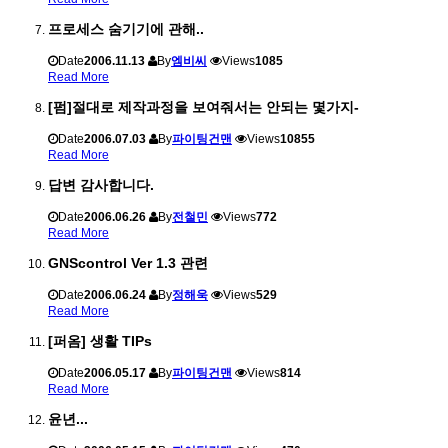
프로세스 숨기기에 관해..
Date
2006.11.13
By
엠비씨
Views
1085
Read More
[펌]절대로 제작과정을 보여줘서는 안되는 몇가지-
Date
2006.07.03
By
파이팅건맨
Views
10855
Read More
답변 감사합니다.
Date
2006.06.26
By
전철민
Views
772
Read More
GNScontrol Ver 1.3 관련
Date
2006.06.24
By
정해욱
Views
529
Read More
[퍼옴] 생활 TIPs
Date
2006.05.17
By
파이팅건맨
Views
814
Read More
윤년...