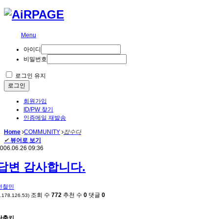
Menu
아이디
비밀번호
로그인 유지
로그인
회원가입
ID/PW 찾기
인증메일 재발송
Home
COMMUNITY
잡수다
✔
뷰어로 보기
006.06.26 09:36
답변 감사합니다.
전철민
조회 수
772
추천 수
0
댓글
0
*.178.126.53)
단축키