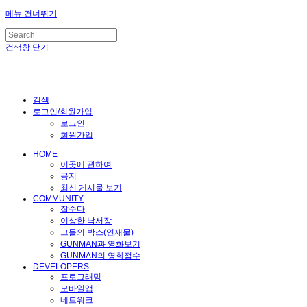
메뉴 건너뛰기
검색창 닫기
검색
로그인/회원가입
로그인
회원가입
HOME
이곳에 관하여
공지
최신 게시물 보기
COMMUNITY
잡수다
이상한 낙서장
그들의 박스(연재물)
GUNMAN과 영화보기
GUNMAN의 영화점수
DEVELOPERS
프로그래밍
모바일앱
네트워크