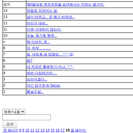
공지
[펌]절대로 제작과정을 보여줘서는 안되는 몇가지-
14
정말로 걱정되는 일.
13
날이 바뀌고... 곧 해가 바뀌네...
12
어이구 대라...
11
이젠 기대하지 않는다.
10
오늘, 동기회 했쥐...
»
왜 이러지..윽...
8
아, 허무... ... ... .
7
음, 네트웍 셤 망쳤당... .^.^;
[1]
6
음?
5
내 전공은 홈페쥐가 아냐...^.^;;
4
매번 다짐하건만... .
3
쓰러지겠다...
2
여긴 압구정 In Seoul.
1
횡설수설...
검색
첫 페이지
8
9
10
11
12
13
14
15
16
17
18
끝 페이지