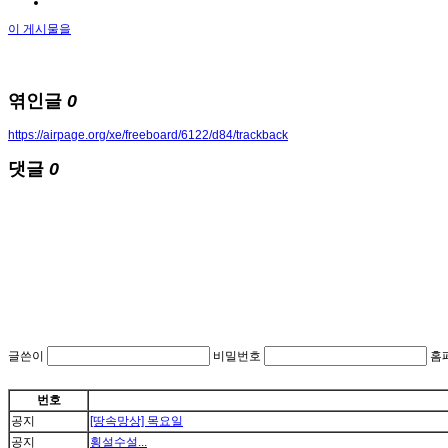
이 게시물을
엮인글
0
https://airpage.org/xe/freeboard/6122/d84/trackback
댓글
0
글쓴이
비밀번호
홈
번호
공지
[땅속망상] 목요일
공지
횡설수설...