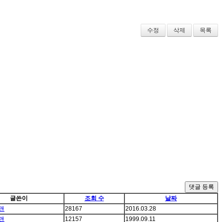
수정
삭제
목록
댓글 등록
글쓴이
조회 수
날짜
맨
28167
2016.03.28
맨
12157
1999.09.11