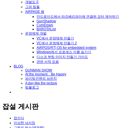
개발도구
그외 팁들
AiRPAGE 랩
안드로이드에서 라즈베리파이에 연결된 모터 제어하기
GunShadow
ComDown
BAROTAList
운영체제 개발
VC에서 운영체제 만들기
VC에서 운영체제 만들기 2
AiRPOS(RT) OS for embedded system
Windows에서 프로세스 이름 숨기기
디스크 부팅 이미지 만들기 가이드
관련 서적 모음
BLOG
GUNMAN SHOW
At the moment... Be Happy
파이팅건맨의 브런치
A day like the picture
팀블로그
잡설 게시판
잡수다
이상한 낙서장
그들의 박스(연재물)