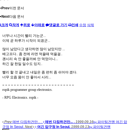
Prev
이전 문서
Next
다음 문서
크게
작게
위로
아래로
댓글로 가기
인쇄
수정
삭제
너무나 시간이 빨리 가는군...
이제 곧 하루가 시작이 되겠군...
많이 남았다고 생각하면 많이 남았지만 ...
배고프다.. 좀 전에 라면 먹을때 먹을걸..
괜시리 속 안 좋을까봐 안 먹었더니...
하긴 잘 한일 일수도 있지..
빨리 할 것 끝내고 내일은 좀 편히 좀 쉬어야 겠다.
너무 요즘 몸이 안 좋아서 시리...
= = = = = = = = = = = = = = = = = = = = = = = = =
ropik programmer group electronics.
- RPG Electronics. ropik -
Prev
매번 다짐하건만... .
매번 다짐하건만... .
1999.09.16
파이팅건맨
여긴 압
by
구정 In Seoul.
Next
여긴 압구정 In Seoul.
1999.09.13
파이팅건맨
by