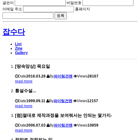
글쓴이
비밀번호
이메일 주소
홈페이지
잡수다
List
Zine
Gallery
[땅속망상] 목요일
Date
2016.03.28
By
파이팅건맨
Views
28167
read more
횡설수설...
Date
1999.09.11
By
파이팅건맨
Views
12157
read more
[펌]절대로 제작과정을 보여줘서는 안되는 몇가지-
Date
2006.07.03
By
파이팅건맨
Views
10859
read more
정말로 걱정되는 일.