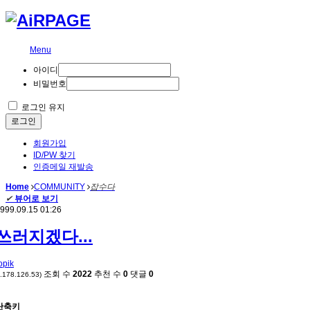
Menu
아이디
비밀번호
로그인 유지
로그인
회원가입
ID/PW 찾기
인증메일 재발송
Home
COMMUNITY
잡수다
✔
뷰어로 보기
999.09.15 01:26
쓰러지겠다...
opik
조회 수
2022
추천 수
0
댓글
0
*.178.126.53)
단축키